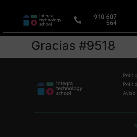
910 607
564
Gracias #9518
Políti
Polít
Aviso
©