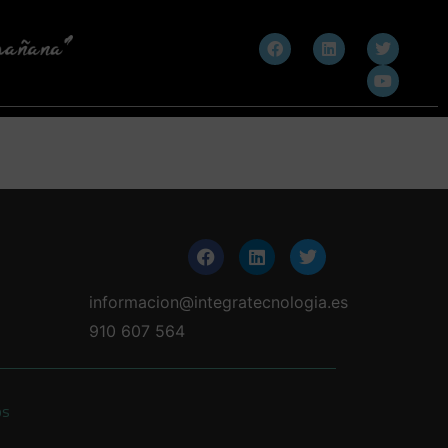
informacion@integratecnologia.es
910 607 564
os