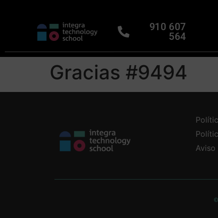
910 607
564
Gracias #9494
Políti
Polít
Aviso
©