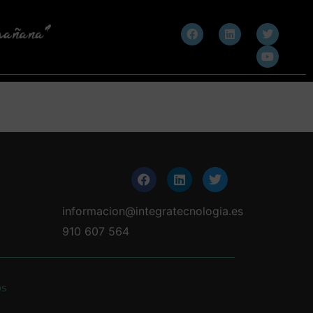
informacion@integratecnologia.es
910 607 564
os