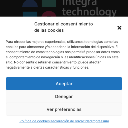
Gestionar el consentimiento
de las cookies
Política de Privacidad
Para ofrecer las mejores experiencias, utilizamos tecnologías como las
Política de Cookies
cookies para almacenar y/o acceder a la información del dispositivo. El
Aviso Legal
consentimiento de estas tecnologías nos permitirá procesar datos como
el comportamiento de navegación o las identificaciones únicas en este
sitio. No consentir o retirar el consentimiento, puede afectar
negativamente a ciertas características y funciones.
informacion@integratecnologia.es
910 607 564
Aceptar
Denegar
© 2023 INTEGRA Technology School. Todos los
Ver preferencias
derechos reservados
Política de cookies
Declaración de privacidad
Impressum