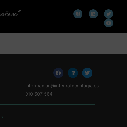
informacion@integratecnologia.es
910 607 564
os