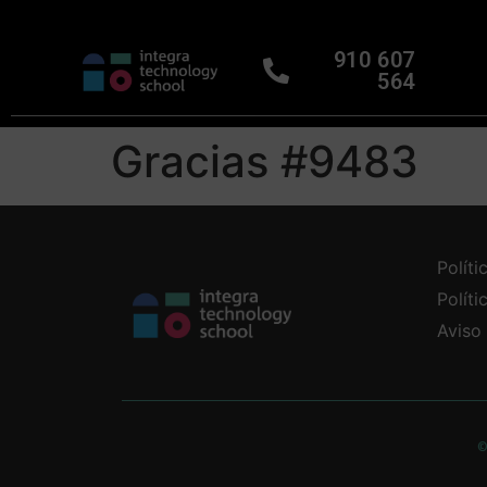
910 607
564
Gracias #9483
Políti
Polít
Aviso
©