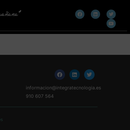
informacion@integratecnologia.es
910 607 564
os