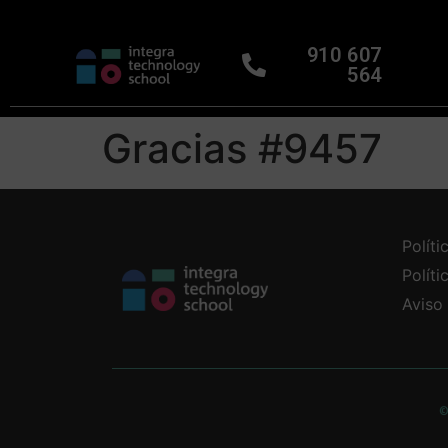
910 607
564
Gracias #9457
Políti
Polít
Aviso
©