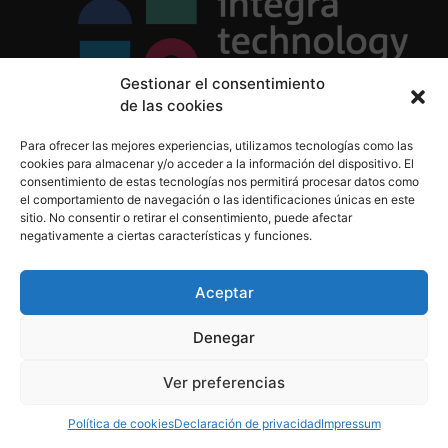
Gestionar el consentimiento
de las cookies
Política de Privacidad
Para ofrecer las mejores experiencias, utilizamos tecnologías como las
Política de Cookies
cookies para almacenar y/o acceder a la información del dispositivo. El
Aviso Legal
consentimiento de estas tecnologías nos permitirá procesar datos como
el comportamiento de navegación o las identificaciones únicas en este
sitio. No consentir o retirar el consentimiento, puede afectar
negativamente a ciertas características y funciones.
informacion@integratecnologia.es
910 607 564
Aceptar
Denegar
© 2023 INTEGRA Technology School. Todos los
Ver preferencias
derechos reservados
Política de cookies
Declaración de privacidad
Impressum