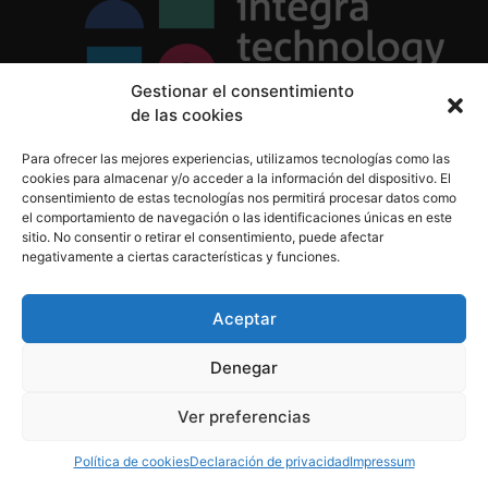
Gestionar el consentimiento
de las cookies
Política de Privacidad
Para ofrecer las mejores experiencias, utilizamos tecnologías como las
Política de Cookies
cookies para almacenar y/o acceder a la información del dispositivo. El
Aviso Legal
consentimiento de estas tecnologías nos permitirá procesar datos como
el comportamiento de navegación o las identificaciones únicas en este
sitio. No consentir o retirar el consentimiento, puede afectar
negativamente a ciertas características y funciones.
informacion@integratecnologia.es
910 607 564
Aceptar
Denegar
© 2023 INTEGRA Technology School. Todos los
Ver preferencias
derechos reservados
Política de cookies
Declaración de privacidad
Impressum