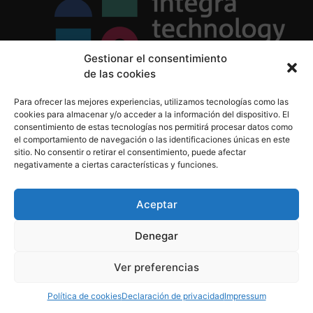
Gestionar el consentimiento
de las cookies
Política de Privacidad
Para ofrecer las mejores experiencias, utilizamos tecnologías como las
Política de Cookies
cookies para almacenar y/o acceder a la información del dispositivo. El
Aviso Legal
consentimiento de estas tecnologías nos permitirá procesar datos como
el comportamiento de navegación o las identificaciones únicas en este
sitio. No consentir o retirar el consentimiento, puede afectar
negativamente a ciertas características y funciones.
informacion@integratecnologia.es
910 607 564
Aceptar
Denegar
© 2023 INTEGRA Technology School. Todos los
Ver preferencias
derechos reservados
Política de cookies
Declaración de privacidad
Impressum