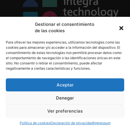
Gestionar el consentimiento
de las cookies
Política de Privacidad
Para ofrecer las mejores experiencias, utilizamos tecnologías como las
Política de Cookies
cookies para almacenar y/o acceder a la información del dispositivo. El
Aviso Legal
consentimiento de estas tecnologías nos permitirá procesar datos como
el comportamiento de navegación o las identificaciones únicas en este
sitio. No consentir o retirar el consentimiento, puede afectar
negativamente a ciertas características y funciones.
informacion@integratecnologia.es
910 607 564
Aceptar
Denegar
© 2023 INTEGRA Technology School. Todos los
Ver preferencias
derechos reservados
Política de cookies
Declaración de privacidad
Impressum