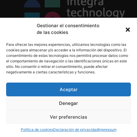
Gestionar el consentimiento
de las cookies
Política de Privacidad
Para ofrecer las mejores experiencias, utilizamos tecnologías como las
Política de Cookies
cookies para almacenar y/o acceder a la información del dispositivo. El
Aviso Legal
consentimiento de estas tecnologías nos permitirá procesar datos como
el comportamiento de navegación o las identificaciones únicas en este
sitio. No consentir o retirar el consentimiento, puede afectar
negativamente a ciertas características y funciones.
informacion@integratecnologia.es
910 607 564
Aceptar
Denegar
© 2023 INTEGRA Technology School. Todos los
Ver preferencias
derechos reservados
Política de cookies
Declaración de privacidad
Impressum