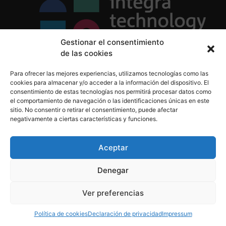
Gestionar el consentimiento
de las cookies
Política de Privacidad
Para ofrecer las mejores experiencias, utilizamos tecnologías como las
Política de Cookies
cookies para almacenar y/o acceder a la información del dispositivo. El
Aviso Legal
consentimiento de estas tecnologías nos permitirá procesar datos como
el comportamiento de navegación o las identificaciones únicas en este
sitio. No consentir o retirar el consentimiento, puede afectar
negativamente a ciertas características y funciones.
informacion@integratecnologia.es
910 607 564
Aceptar
Denegar
© 2023 INTEGRA Technology School. Todos los
Ver preferencias
derechos reservados
Política de cookies
Declaración de privacidad
Impressum