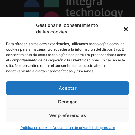
Gestionar el consentimiento
de las cookies
Política de Privacidad
Para ofrecer las mejores experiencias, utilizamos tecnologías como las
Política de Cookies
cookies para almacenar y/o acceder a la información del dispositivo. El
Aviso Legal
consentimiento de estas tecnologías nos permitirá procesar datos como
el comportamiento de navegación o las identificaciones únicas en este
sitio. No consentir o retirar el consentimiento, puede afectar
negativamente a ciertas características y funciones.
informacion@integratecnologia.es
910 607 564
Aceptar
Denegar
© 2023 INTEGRA Technology School. Todos los
Ver preferencias
derechos reservados
Política de cookies
Declaración de privacidad
Impressum