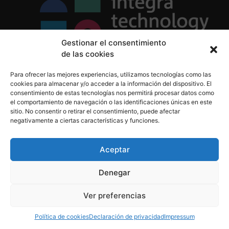
Gestionar el consentimiento
de las cookies
Política de Privacidad
Para ofrecer las mejores experiencias, utilizamos tecnologías como las
Política de Cookies
cookies para almacenar y/o acceder a la información del dispositivo. El
Aviso Legal
consentimiento de estas tecnologías nos permitirá procesar datos como
el comportamiento de navegación o las identificaciones únicas en este
sitio. No consentir o retirar el consentimiento, puede afectar
negativamente a ciertas características y funciones.
informacion@integratecnologia.es
910 607 564
Aceptar
Denegar
© 2023 INTEGRA Technology School. Todos los
Ver preferencias
derechos reservados
Política de cookies
Declaración de privacidad
Impressum