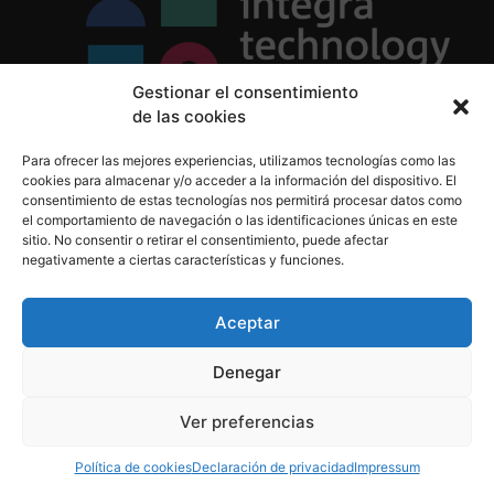
Gestionar el consentimiento
de las cookies
Política de Privacidad
Para ofrecer las mejores experiencias, utilizamos tecnologías como las
Política de Cookies
cookies para almacenar y/o acceder a la información del dispositivo. El
Aviso Legal
consentimiento de estas tecnologías nos permitirá procesar datos como
el comportamiento de navegación o las identificaciones únicas en este
sitio. No consentir o retirar el consentimiento, puede afectar
negativamente a ciertas características y funciones.
informacion@integratecnologia.es
910 607 564
Aceptar
Denegar
© 2023 INTEGRA Technology School. Todos los
Ver preferencias
derechos reservados
Política de cookies
Declaración de privacidad
Impressum