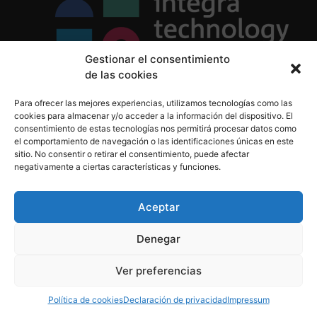
Gestionar el consentimiento
de las cookies
Política de Privacidad
Para ofrecer las mejores experiencias, utilizamos tecnologías como las
Política de Cookies
cookies para almacenar y/o acceder a la información del dispositivo. El
Aviso Legal
consentimiento de estas tecnologías nos permitirá procesar datos como
el comportamiento de navegación o las identificaciones únicas en este
sitio. No consentir o retirar el consentimiento, puede afectar
negativamente a ciertas características y funciones.
informacion@integratecnologia.es
910 607 564
Aceptar
Denegar
© 2023 INTEGRA Technology School. Todos los
Ver preferencias
derechos reservados
Política de cookies
Declaración de privacidad
Impressum