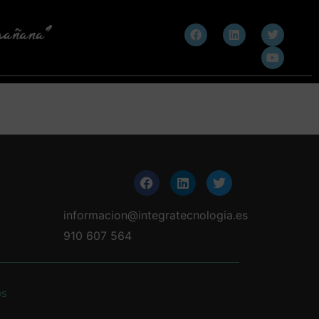
informacion@integratecnologia.es
910 607 564
os