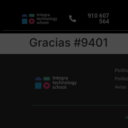
910 607
564
Gracias #9401
Políti
Polít
Aviso
©