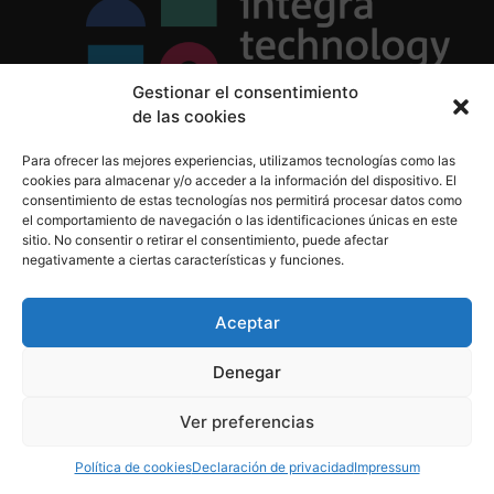
Gestionar el consentimiento
de las cookies
Política de Privacidad
Para ofrecer las mejores experiencias, utilizamos tecnologías como las
Política de Cookies
cookies para almacenar y/o acceder a la información del dispositivo. El
Aviso Legal
consentimiento de estas tecnologías nos permitirá procesar datos como
el comportamiento de navegación o las identificaciones únicas en este
sitio. No consentir o retirar el consentimiento, puede afectar
negativamente a ciertas características y funciones.
informacion@integratecnologia.es
910 607 564
Aceptar
Denegar
© 2023 INTEGRA Technology School. Todos los
Ver preferencias
derechos reservados
Política de cookies
Declaración de privacidad
Impressum