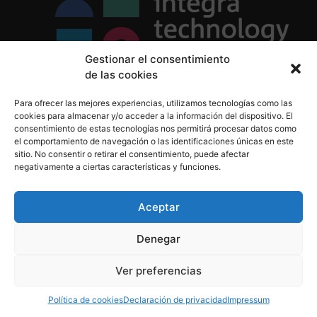
Gestionar el consentimiento
de las cookies
Política de Privacidad
Para ofrecer las mejores experiencias, utilizamos tecnologías como las
Política de Cookies
cookies para almacenar y/o acceder a la información del dispositivo. El
Aviso Legal
consentimiento de estas tecnologías nos permitirá procesar datos como
el comportamiento de navegación o las identificaciones únicas en este
sitio. No consentir o retirar el consentimiento, puede afectar
negativamente a ciertas características y funciones.
informacion@integratecnologia.es
910 607 564
Aceptar
Denegar
© 2023 INTEGRA Technology School. Todos los
Ver preferencias
derechos reservados
Política de cookies
Declaración de privacidad
Impressum