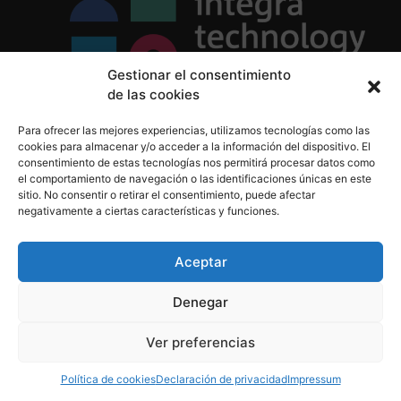
Gestionar el consentimiento
de las cookies
Política de Privacidad
Para ofrecer las mejores experiencias, utilizamos tecnologías como las
Política de Cookies
cookies para almacenar y/o acceder a la información del dispositivo. El
Aviso Legal
consentimiento de estas tecnologías nos permitirá procesar datos como
el comportamiento de navegación o las identificaciones únicas en este
sitio. No consentir o retirar el consentimiento, puede afectar
negativamente a ciertas características y funciones.
informacion@integratecnologia.es
910 607 564
Aceptar
Denegar
© 2023 INTEGRA Technology School. Todos los
Ver preferencias
derechos reservados
Política de cookies
Declaración de privacidad
Impressum