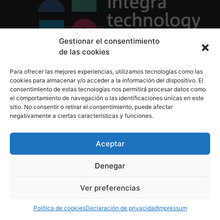
Gestionar el consentimiento
de las cookies
Política de Privacidad
Para ofrecer las mejores experiencias, utilizamos tecnologías como las
Política de Cookies
cookies para almacenar y/o acceder a la información del dispositivo. El
Aviso Legal
consentimiento de estas tecnologías nos permitirá procesar datos como
el comportamiento de navegación o las identificaciones únicas en este
sitio. No consentir o retirar el consentimiento, puede afectar
negativamente a ciertas características y funciones.
informacion@integratecnologia.es
910 607 564
Aceptar
Denegar
© 2023 INTEGRA Technology School. Todos los
Ver preferencias
derechos reservados
Política de cookies
Declaración de privacidad
Impressum