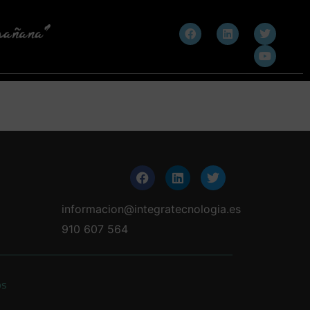
informacion@integratecnologia.es
910 607 564
os