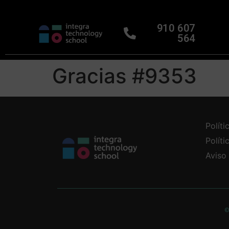
910 607
564
Gracias #9353
Políti
Polít
Aviso
©