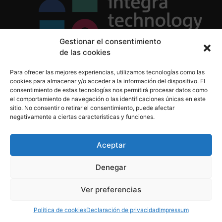
Gestionar el consentimiento
de las cookies
Política de Privacidad
Para ofrecer las mejores experiencias, utilizamos tecnologías como las
Política de Cookies
cookies para almacenar y/o acceder a la información del dispositivo. El
Aviso Legal
consentimiento de estas tecnologías nos permitirá procesar datos como
el comportamiento de navegación o las identificaciones únicas en este
sitio. No consentir o retirar el consentimiento, puede afectar
negativamente a ciertas características y funciones.
informacion@integratecnologia.es
910 607 564
Aceptar
Denegar
© 2023 INTEGRA Technology School. Todos los
Ver preferencias
derechos reservados
Política de cookies
Declaración de privacidad
Impressum