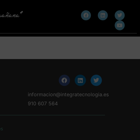
informacion@integratecnologia.es
910 607 564
os