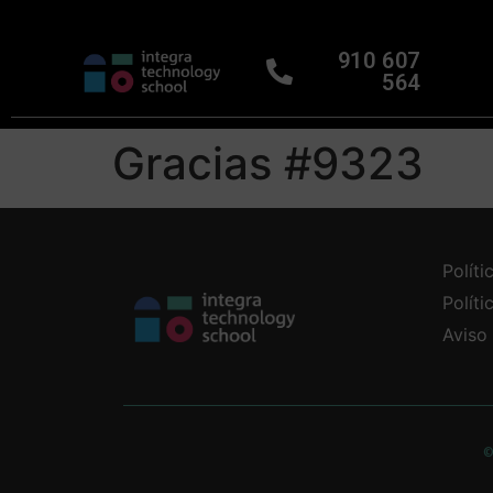
910 607
564
Gracias #9323
Políti
Polít
Aviso
©