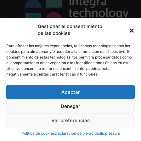
Gestionar el consentimiento
de las cookies
Política de Privacidad
Para ofrecer las mejores experiencias, utilizamos tecnologías como las
Política de Cookies
cookies para almacenar y/o acceder a la información del dispositivo. El
Aviso Legal
consentimiento de estas tecnologías nos permitirá procesar datos como
el comportamiento de navegación o las identificaciones únicas en este
sitio. No consentir o retirar el consentimiento, puede afectar
negativamente a ciertas características y funciones.
informacion@integratecnologia.es
910 607 564
Aceptar
Denegar
© 2023 INTEGRA Technology School. Todos los
Ver preferencias
derechos reservados
Política de cookies
Declaración de privacidad
Impressum