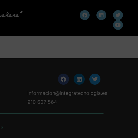
informacion@integratecnologia.es
910 607 564
os