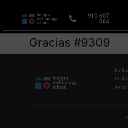
910 607
564
Gracias #9309
Políti
Polít
Aviso
©