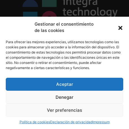
Gestionar el consentimiento
de las cookies
Política de Privacidad
Para ofrecer las mejores experiencias, utilizamos tecnologías como las
Política de Cookies
cookies para almacenar y/o acceder a la información del dispositivo. El
Aviso Legal
consentimiento de estas tecnologías nos permitirá procesar datos como
el comportamiento de navegación o las identificaciones únicas en este
sitio. No consentir o retirar el consentimiento, puede afectar
negativamente a ciertas características y funciones.
informacion@integratecnologia.es
910 607 564
Aceptar
Denegar
© 2023 INTEGRA Technology School. Todos los
Ver preferencias
derechos reservados
Política de cookies
Declaración de privacidad
Impressum