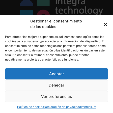
Gestionar el consentimiento
de las cookies
Política de Privacidad
Para ofrecer las mejores experiencias, utilizamos tecnologías como las
Política de Cookies
cookies para almacenar y/o acceder a la información del dispositivo. El
Aviso Legal
consentimiento de estas tecnologías nos permitirá procesar datos como
el comportamiento de navegación o las identificaciones únicas en este
sitio. No consentir o retirar el consentimiento, puede afectar
negativamente a ciertas características y funciones.
informacion@integratecnologia.es
910 607 564
Aceptar
Denegar
© 2023 INTEGRA Technology School. Todos los
Ver preferencias
derechos reservados
Política de cookies
Declaración de privacidad
Impressum