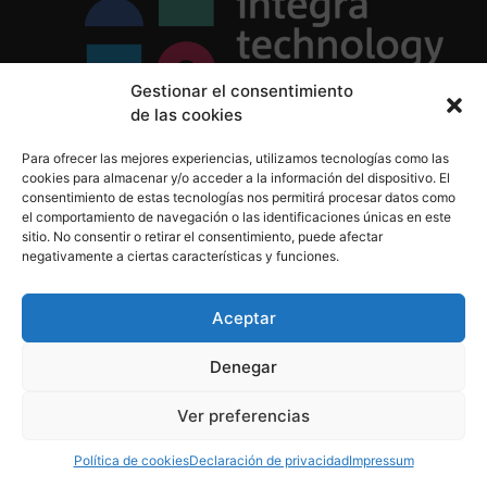
Gestionar el consentimiento
de las cookies
Política de Privacidad
Para ofrecer las mejores experiencias, utilizamos tecnologías como las
Política de Cookies
cookies para almacenar y/o acceder a la información del dispositivo. El
Aviso Legal
consentimiento de estas tecnologías nos permitirá procesar datos como
el comportamiento de navegación o las identificaciones únicas en este
sitio. No consentir o retirar el consentimiento, puede afectar
negativamente a ciertas características y funciones.
informacion@integratecnologia.es
910 607 564
Aceptar
Denegar
© 2023 INTEGRA Technology School. Todos los
Ver preferencias
derechos reservados
Política de cookies
Declaración de privacidad
Impressum