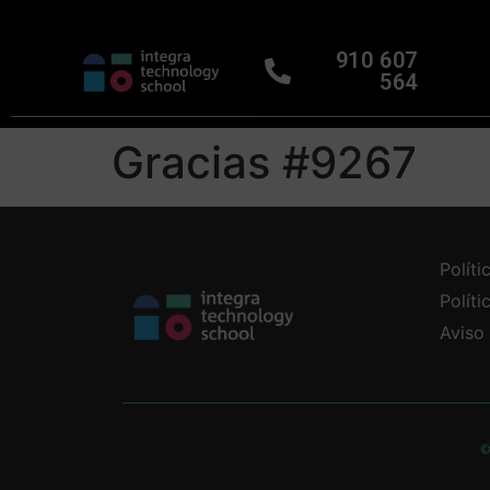
910 607
564
Gracias #9267
Políti
Polít
Aviso
©