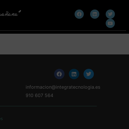
informacion@integratecnologia.es
910 607 564
os