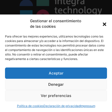
Gestionar el consentimiento
de las cookies
Política de Privacidad
Para ofrecer las mejores experiencias, utilizamos tecnologías como las
Política de Cookies
cookies para almacenar y/o acceder a la información del dispositivo. El
Aviso Legal
consentimiento de estas tecnologías nos permitirá procesar datos como
el comportamiento de navegación o las identificaciones únicas en este
sitio. No consentir o retirar el consentimiento, puede afectar
negativamente a ciertas características y funciones.
informacion@integratecnologia.es
910 607 564
Aceptar
Denegar
© 2023 INTEGRA Technology School. Todos los
Ver preferencias
derechos reservados
Política de cookies
Declaración de privacidad
Impressum