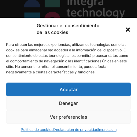
Gestionar el consentimiento
de las cookies
Política de Privacidad
Para ofrecer las mejores experiencias, utilizamos tecnologías como las
Política de Cookies
cookies para almacenar y/o acceder a la información del dispositivo. El
Aviso Legal
consentimiento de estas tecnologías nos permitirá procesar datos como
el comportamiento de navegación o las identificaciones únicas en este
sitio. No consentir o retirar el consentimiento, puede afectar
negativamente a ciertas características y funciones.
informacion@integratecnologia.es
910 607 564
Aceptar
Denegar
© 2023 INTEGRA Technology School. Todos los
Ver preferencias
derechos reservados
Política de cookies
Declaración de privacidad
Impressum