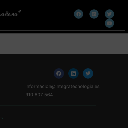
informacion@integratecnologia.es
910 607 564
os