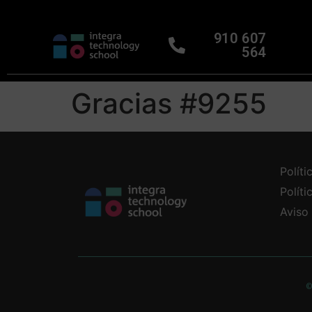
910 607
564
Gracias #9255
Políti
Polít
Aviso
©