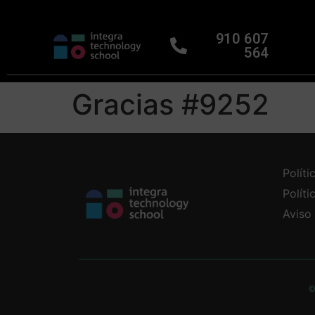
910 607
564
Gracias #9252
Políti
Polít
Aviso
©