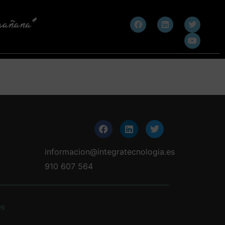
informacion@integratecnologia.es
910 607 564
os