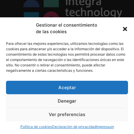
Gestionar el consentimiento
de las cookies
Política de Privacidad
Para ofrecer las mejores experiencias, utilizamos tecnologías como las
Política de Cookies
cookies para almacenar y/o acceder a la información del dispositivo. El
Aviso Legal
consentimiento de estas tecnologías nos permitirá procesar datos como
el comportamiento de navegación o las identificaciones únicas en este
sitio. No consentir o retirar el consentimiento, puede afectar
negativamente a ciertas características y funciones.
informacion@integratecnologia.es
910 607 564
Aceptar
Denegar
© 2023 INTEGRA Technology School. Todos los
Ver preferencias
derechos reservados
Política de cookies
Declaración de privacidad
Impressum