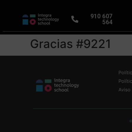
910 607
564
Gracias #9221
Políti
Polít
Aviso
©