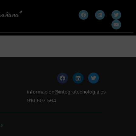
informacion@integratecnologia.es
910 607 564
os