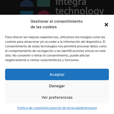
Gestionar el consentimiento
de las cookies
Política de Privacidad
Para ofrecer las mejores experiencias, utilizamos tecnologías como las
Política de Cookies
cookies para almacenar y/o acceder a la información del dispositivo. El
Aviso Legal
consentimiento de estas tecnologías nos permitirá procesar datos como
el comportamiento de navegación o las identificaciones únicas en este
sitio. No consentir o retirar el consentimiento, puede afectar
negativamente a ciertas características y funciones.
informacion@integratecnologia.es
910 607 564
Aceptar
Denegar
© 2023 INTEGRA Technology School. Todos los
Ver preferencias
derechos reservados
Política de cookies
Declaración de privacidad
Impressum