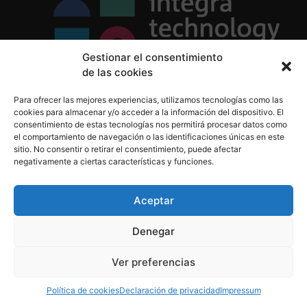
Gestionar el consentimiento
de las cookies
Política de Privacidad
Para ofrecer las mejores experiencias, utilizamos tecnologías como las
Política de Cookies
cookies para almacenar y/o acceder a la información del dispositivo. El
Aviso Legal
consentimiento de estas tecnologías nos permitirá procesar datos como
el comportamiento de navegación o las identificaciones únicas en este
sitio. No consentir o retirar el consentimiento, puede afectar
negativamente a ciertas características y funciones.
informacion@integratecnologia.es
910 607 564
Aceptar
Denegar
© 2023 INTEGRA Technology School. Todos los
Ver preferencias
derechos reservados
Política de cookies
Declaración de privacidad
Impressum