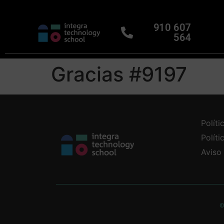
910 607
564
Gracias #9197
Políti
Polít
Aviso
©