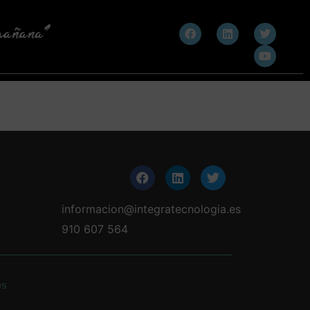
informacion@integratecnologia.es
910 607 564
os