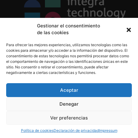
Gestionar el consentimiento
de las cookies
Política de Privacidad
Para ofrecer las mejores experiencias, utilizamos tecnologías como las
Política de Cookies
cookies para almacenar y/o acceder a la información del dispositivo. El
Aviso Legal
consentimiento de estas tecnologías nos permitirá procesar datos como
el comportamiento de navegación o las identificaciones únicas en este
sitio. No consentir o retirar el consentimiento, puede afectar
negativamente a ciertas características y funciones.
informacion@integratecnologia.es
910 607 564
Aceptar
Denegar
© 2023 INTEGRA Technology School. Todos los
Ver preferencias
derechos reservados
Política de cookies
Declaración de privacidad
Impressum