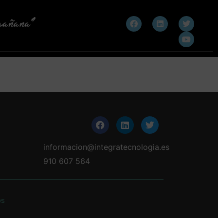
informacion@integratecnologia.es
910 607 564
os