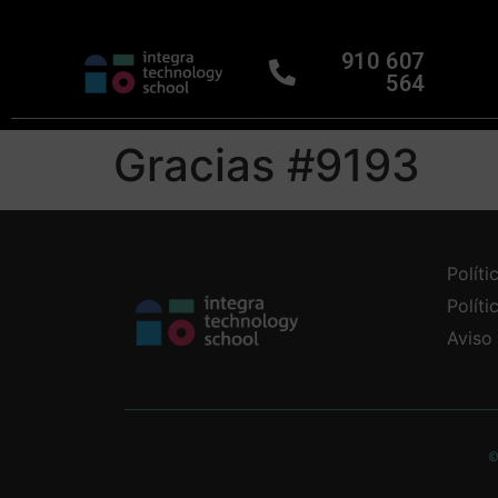
910 607
564
Gracias #9193
Políti
Polít
Aviso
©