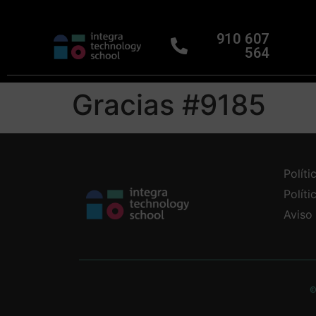
910 607
564
Gracias #9185
Políti
Polít
Aviso
©