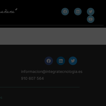
informacion@integratecnologia.es
910 607 564
os