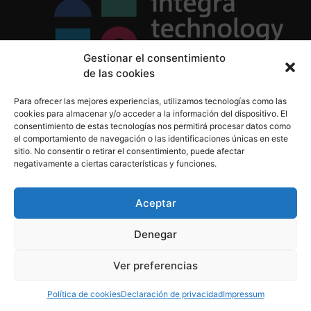
Gestionar el consentimiento
de las cookies
Política de Privacidad
Para ofrecer las mejores experiencias, utilizamos tecnologías como las
Política de Cookies
cookies para almacenar y/o acceder a la información del dispositivo. El
Aviso Legal
consentimiento de estas tecnologías nos permitirá procesar datos como
el comportamiento de navegación o las identificaciones únicas en este
sitio. No consentir o retirar el consentimiento, puede afectar
negativamente a ciertas características y funciones.
informacion@integratecnologia.es
910 607 564
Aceptar
Denegar
© 2023 INTEGRA Technology School. Todos los
Ver preferencias
derechos reservados
Política de cookies
Declaración de privacidad
Impressum