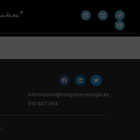
informacion@integratecnologia.es
910 607 564
os