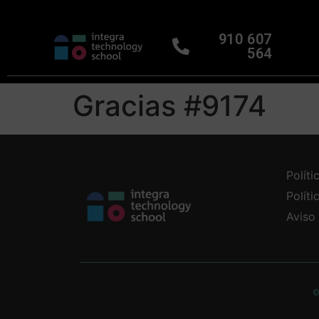
910 607
564
Gracias #9174
Políti
Polít
Aviso
©