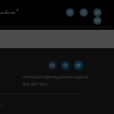
informacion@integratecnologia.es
910 607 564
os