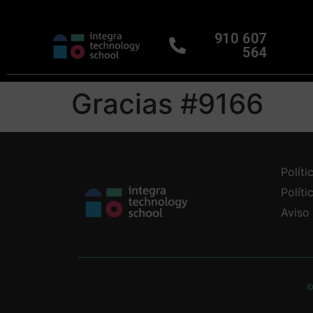
910 607
564
Gracias #9166
Políti
Polít
Aviso
©