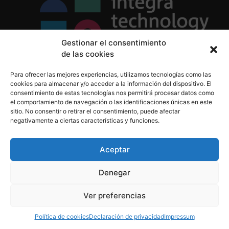
Gestionar el consentimiento
de las cookies
Política de Privacidad
Para ofrecer las mejores experiencias, utilizamos tecnologías como las
Política de Cookies
cookies para almacenar y/o acceder a la información del dispositivo. El
Aviso Legal
consentimiento de estas tecnologías nos permitirá procesar datos como
el comportamiento de navegación o las identificaciones únicas en este
sitio. No consentir o retirar el consentimiento, puede afectar
negativamente a ciertas características y funciones.
informacion@integratecnologia.es
910 607 564
Aceptar
Denegar
© 2023 INTEGRA Technology School. Todos los
Ver preferencias
derechos reservados
Política de cookies
Declaración de privacidad
Impressum