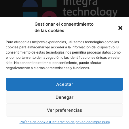
Gestionar el consentimiento
de las cookies
Política de Privacidad
Para ofrecer las mejores experiencias, utilizamos tecnologías como las
Política de Cookies
cookies para almacenar y/o acceder a la información del dispositivo. El
Aviso Legal
consentimiento de estas tecnologías nos permitirá procesar datos como
el comportamiento de navegación o las identificaciones únicas en este
sitio. No consentir o retirar el consentimiento, puede afectar
negativamente a ciertas características y funciones.
informacion@integratecnologia.es
910 607 564
Aceptar
Denegar
© 2023 INTEGRA Technology School. Todos los
Ver preferencias
derechos reservados
Política de cookies
Declaración de privacidad
Impressum