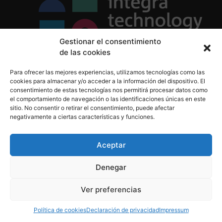
Gestionar el consentimiento
de las cookies
Política de Privacidad
Para ofrecer las mejores experiencias, utilizamos tecnologías como las
Política de Cookies
cookies para almacenar y/o acceder a la información del dispositivo. El
Aviso Legal
consentimiento de estas tecnologías nos permitirá procesar datos como
el comportamiento de navegación o las identificaciones únicas en este
sitio. No consentir o retirar el consentimiento, puede afectar
negativamente a ciertas características y funciones.
informacion@integratecnologia.es
910 607 564
Aceptar
Denegar
© 2023 INTEGRA Technology School. Todos los
Ver preferencias
derechos reservados
Política de cookies
Declaración de privacidad
Impressum