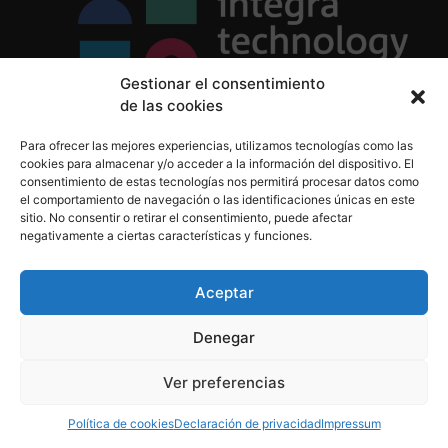
Gestionar el consentimiento
de las cookies
Política de Privacidad
Para ofrecer las mejores experiencias, utilizamos tecnologías como las
Política de Cookies
cookies para almacenar y/o acceder a la información del dispositivo. El
Aviso Legal
consentimiento de estas tecnologías nos permitirá procesar datos como
el comportamiento de navegación o las identificaciones únicas en este
sitio. No consentir o retirar el consentimiento, puede afectar
negativamente a ciertas características y funciones.
informacion@integratecnologia.es
910 607 564
Aceptar
Denegar
© 2023 INTEGRA Technology School. Todos los
Ver preferencias
derechos reservados
Política de cookies
Declaración de privacidad
Impressum