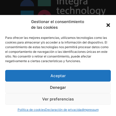
Gestionar el consentimiento
de las cookies
Política de Privacidad
Para ofrecer las mejores experiencias, utilizamos tecnologías como las
Política de Cookies
cookies para almacenar y/o acceder a la información del dispositivo. El
Aviso Legal
consentimiento de estas tecnologías nos permitirá procesar datos como
el comportamiento de navegación o las identificaciones únicas en este
sitio. No consentir o retirar el consentimiento, puede afectar
negativamente a ciertas características y funciones.
informacion@integratecnologia.es
910 607 564
Aceptar
Denegar
© 2023 INTEGRA Technology School. Todos los
Ver preferencias
derechos reservados
Política de cookies
Declaración de privacidad
Impressum