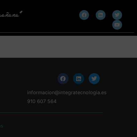
informacion@integratecnologia.es
910 607 564
os