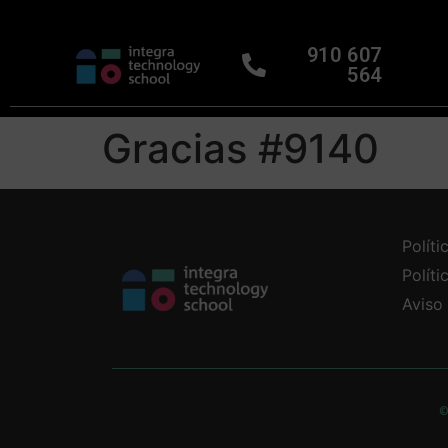
910 607
564
Gracias #9140
Políti
Polít
Aviso
©